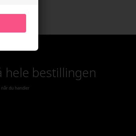
 hele bestillingen
r når du handler