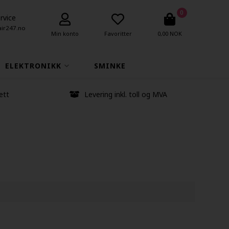
0
rvice
air247.no
Min konto
Favoritter
0,00 NOK
ELEKTRONIKK
SMINKE
ett
Levering inkl. toll og MVA