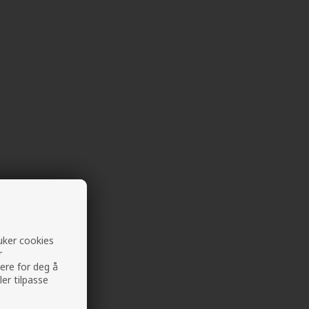
ruker cookies
r
ere for deg å
ler tilpasse