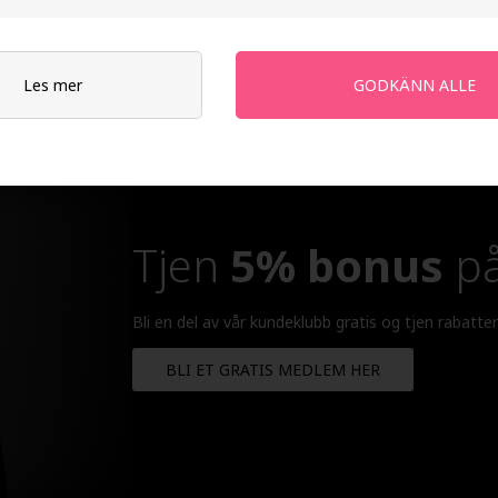
Les mer
Tjen
5% bonus
på
Bli en del av vår kundeklubb gratis og tjen rabatte
BLI ET GRATIS MEDLEM HER