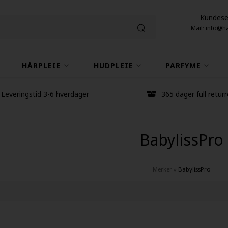
Kundese
Mail: info@h
HÅRPLEIE
HUDPLEIE
PARFYME
Leveringstid 3-6 hverdager
365 dager full returr
BabylissPro
Merker
»
BabylissPro