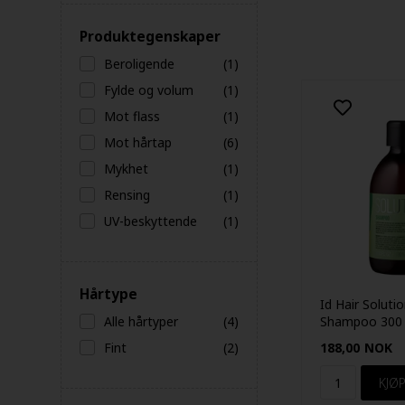
Produktegenskaper
Beroligende
(1)
Fylde og volum
(1)
Mot flass
(1)
Mot hårtap
(6)
Mykhet
(1)
Rensing
(1)
UV-beskyttende
(1)
Hårtype
Id Hair Soluti
Alle hårtyper
(4)
Shampoo 300
Fint
(2)
188,00
NOK