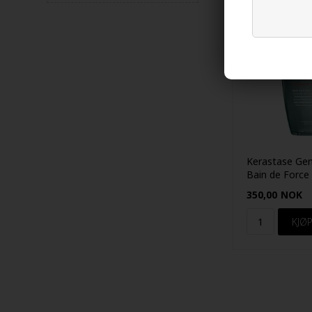
Kerastase Ge
Bain de Force
250ml
350,00
NOK