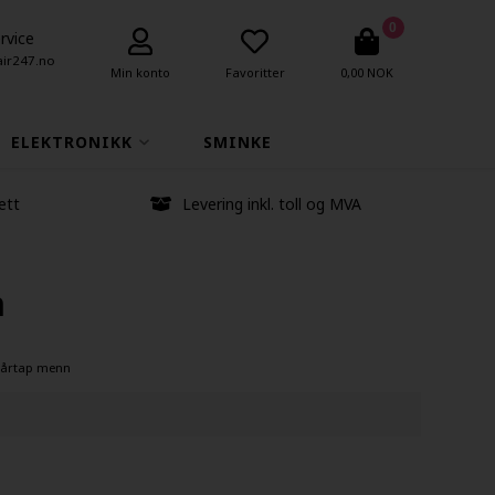
0
rvice
air247.no
Min konto
Favoritter
0,00 NOK
ELEKTRONIKK
SMINKE
ett
Levering inkl. toll og MVA
n
årtap menn