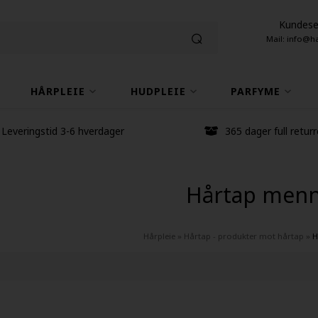
Kundese
Mail: info@h
HÅRPLEIE
HUDPLEIE
PARFYME
Leveringstid 3-6 hverdager
365 dager full returr
Hårtap men
Hårpleie
»
Hårtap - produkter mot hårtap
»
H