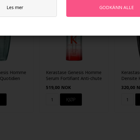
247Price
Les mer
nesis Homme
Kerastase Genesis Homme
Kerastas
 Quotidien
Serum Fortifiant Anti-chute
Densite
90ml
519,00
NOK
320,00
N