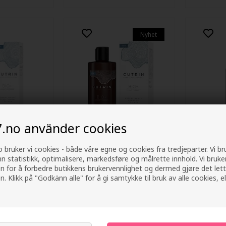
Nyhet
7.no använder cookies
nergy Boost
Cutrin BIO+ Energy Boost
American
 bruker vi cookies - både våre egne og cookies fra tredjeparter. Vi b
or Men
Shampoo for Men 250ml
Loss Lea
nn statistikk, optimalisere, markedsføre og målrette innhold. Vi bruke
100ml
217,00
NOK
188,00
N
n for å forbedre butikkens brukervennlighet og dermed gjøre det lett
n. Klikk på "Godkänn alle" for å gi samtykke til bruk av alle cookies, el