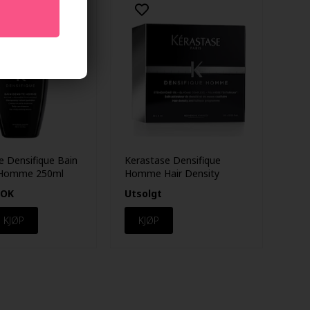
e Densifique Bain
Kerastase Densifique
 Homme 250ml
Homme Hair Density
Program 30x6ml
OK
Utsolgt