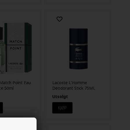
Match Point Eau
Lacoste L'Homme
te 50ml
Deodorant Stick 75ML
Utsolgt