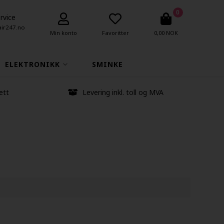
0
rvice
air247.no
Min konto
Favoritter
0,00 NOK
ELEKTRONIKK
SMINKE
ett
Levering inkl. toll og MVA