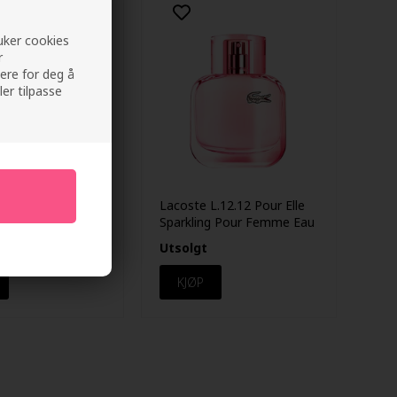
ruker cookies
r
ere for deg å
ler tilpasse
L.12.12 Blanc Pure
Lacoste L.12.12 Pour Elle
our Homme Eau de
Sparkling Pour Femme Eau
 100ML
de toilette 50ML
Utsolgt