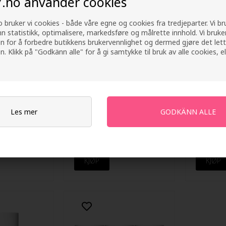
7.no använder cookies
 bruker vi cookies - både våre egne og cookies fra tredjeparter. Vi b
nn statistikk, optimalisere, markedsføre og målrette innhold. Vi bruke
n for å forbedre butikkens brukervennlighet og dermed gjøre det lett
n. Klikk på "Godkänn alle" for å gi samtykke til bruk av alle cookies, el
Les mer
12 Blanc Pure
Lacoste L.12.12 Blanc Pure
Lacoste 
Homme
White Pour Homme
White P
ray 150 ML
Deodorant Stick 75 GR
toilette
Utsolgt
Utsolgt