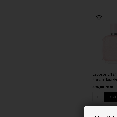
Lacoste L.12.
Fraiche Eau de
50ML
394,00
NOK