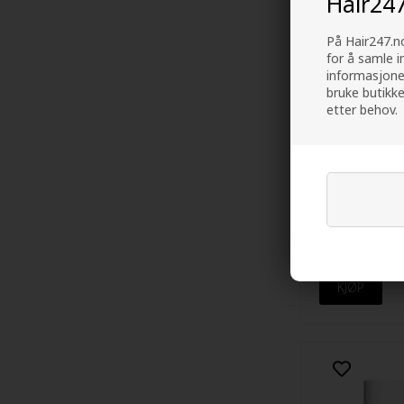
Hair24
På Hair247.no
for å samle i
informasjone
bruke butikke
etter behov.
Lacoste L.12.
White Pour 
Deodorant sp
Utsolgt