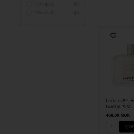
Deo spray
(0)
Deo stick
(0)
Lacoste Essen
toilette 75ML
408,00
NOK