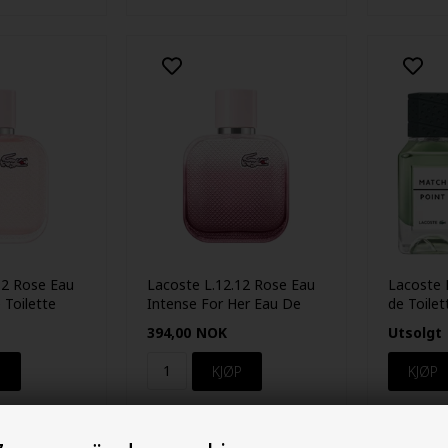
12 Rose Eau
Lacoste L.12.12 Rose Eau
Lacoste 
 Toilette
Intense For Her Eau De
de Toilet
Toilette 50 ml
394,00
NOK
Utsolgt