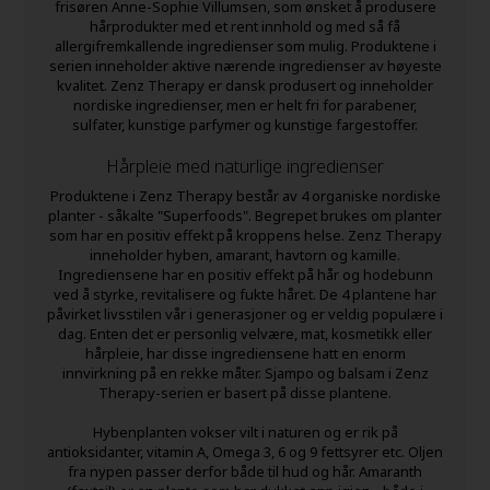
frisøren Anne-Sophie Villumsen, som ønsket å produsere
hårprodukter med et rent innhold og med så få
allergifremkallende ingredienser som mulig. Produktene i
serien inneholder aktive nærende ingredienser av høyeste
kvalitet. Zenz Therapy er dansk produsert og inneholder
nordiske ingredienser, men er helt fri for parabener,
sulfater, kunstige parfymer og kunstige fargestoffer.
Hårpleie med naturlige ingredienser
Produktene i Zenz Therapy består av 4 organiske nordiske
planter - såkalte "Superfoods". Begrepet brukes om planter
som har en positiv effekt på kroppens helse. Zenz Therapy
inneholder hyben, amarant, havtorn og kamille.
Ingrediensene har en positiv effekt på hår og hodebunn
ved å styrke, revitalisere og fukte håret. De 4
plantene har
påvirket livsstilen vår i generasjoner og er veldig populære i
dag.
Enten det er personlig velvære, mat, kosmetikk eller
hårpleie, har disse ingrediensene hatt en enorm
innvirkning på en rekke måter.
Sjampo og balsam i Zenz
Therapy-serien er basert på disse plantene.
Hybenplanten vokser vilt i naturen og er rik på
antioksidanter, vitamin A, Omega 3, 6 og 9 fettsyrer etc. Oljen
fra nypen passer derfor både til hud og hår. Amaranth