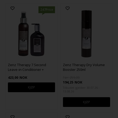
247Price
Zenz Therapy 7 Second
Zenz Therapy Dry Volume
Leave-in Conditioner +
Booster 250ml
Nourishing Shampoo Duo
423,00
NOK
Før: 259,00
194,25
NOK
Tilbudet gjelder: 30.07.26 -
13.08.26