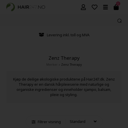
0
Levering inkl. toll og MVA
Zenz Therapy
Merker
»
Zenz Therapy
Kjøp de deilige økologiske produktene på Hair247.dk. Zenz
Therapy er en dansk hårpleieserie med naturlige og
organiske ingredienser og inneholder sjampo, balsam,
pleie og styling.
Filtrer visning