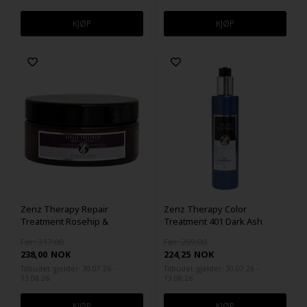
Zenz Therapy Repair
Zenz Therapy Color
Treatment Rosehip &
Treatment 401 Dark Ash
Amaranth 250ml
Brown 250ml
Før: 317,00
Før: 299,00
238,00
NOK
224,25
NOK
Tilbudet gjelder: 30.07.26 -
Tilbudet gjelder: 30.07.26 -
13.08.26
13.08.26