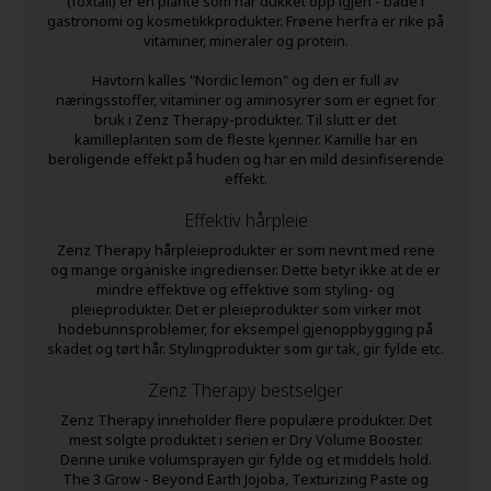
(foxtail) er en plante som har dukket opp igjen - både i
gastronomi og kosmetikkprodukter. Frøene herfra er rike på
vitaminer, mineraler og protein.
Havtorn kalles "Nordic lemon" og den er full av
næringsstoffer, vitaminer og aminosyrer som er egnet for
bruk i Zenz Therapy-produkter. Til slutt er det
kamilleplanten som de fleste kjenner. Kamille har en
beroligende effekt på huden og har en mild desinfiserende
effekt.
Effektiv hårpleie
Zenz Therapy hårpleieprodukter er som nevnt med rene
og mange organiske ingredienser. Dette betyr ikke at de er
mindre effektive og effektive som styling- og
pleieprodukter. Det er pleieprodukter som virker mot
hodebunnsproblemer, for eksempel gjenoppbygging på
skadet og tørt hår. Stylingprodukter som gir tak, gir fylde etc.
Zenz Therapy bestselger
Zenz Therapy inneholder flere populære produkter. Det
mest solgte produktet i serien er Dry Volume Booster.
Denne unike volumsprayen gir fylde og et middels hold.
The 3 Grow - Beyond Earth Jojoba, Texturizing Paste og