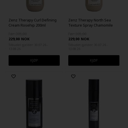
Zenz Therapy Curl Defining
Zenz Therapy North Sea
Cream Rosehip 200ml
Texture Spray Chamomile
200ml
Før: 305,00
Før: 305,00
229,00
NOK
229,00
NOK
Tilbudet gjelder: 30.07.26 -
Tilbudet gjelder: 30.07.26 -
13.08.26
13.08.26