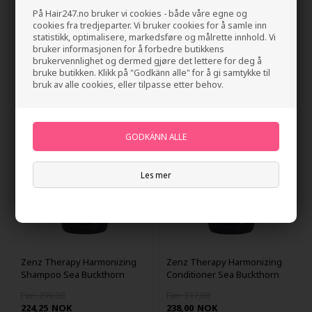
Før: 317,00
Før: 299,00
På Hair247.no bruker vi cookies - både våre egne og
238,00
NOK
224,25
NOK
cookies fra tredjeparter. Vi bruker cookies for å samle inn
Tilbudet gjelder: 30.07.26 -
Tilbudet gjelder: 30.07.26 -
statistikk, optimalisere, markedsføre og målrette innhold. Vi
13.08.26
13.08.26
bruker informasjonen for å forbedre butikkens
brukervennlighet og dermed gjøre det lettere for deg å
bruke butikken. Klikk på "Godkänn alle" for å gi samtykke til
bruk av alle cookies, eller tilpasse etter behov.
Les mer
Zenz Therapy Harmonizing
Zenz Therapy Harmonizing
Shampoo Sea Buckthorn
Conditioner Sea Buckthorn
300ml
300ml
Før: 299,00
Før: 317,00
224,25
NOK
238,00
NOK