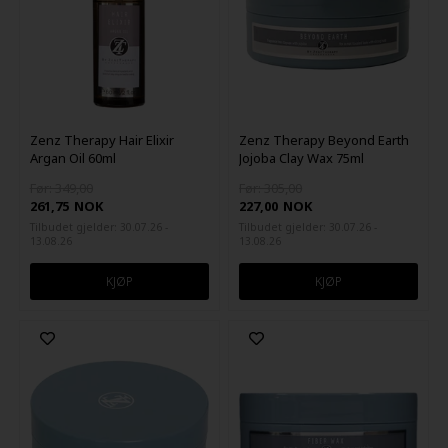
Zenz Therapy Hair Elixir
Zenz Therapy Beyond Earth
Argan Oil 60ml
Jojoba Clay Wax 75ml
Før: 349,00
Før: 305,00
261,75
NOK
227,00
NOK
Tilbudet gjelder: 30.07.26 -
Tilbudet gjelder: 30.07.26 -
13.08.26
13.08.26