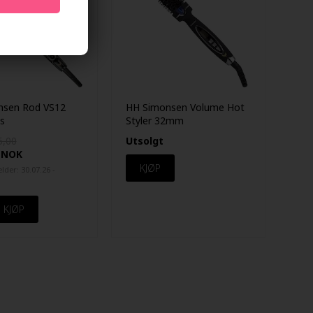
nsen Rod VS12
HH Simonsen Volume Hot
s
Styler 32mm
5,00
Utsolgt
NOK
lder: 30.07.26 -