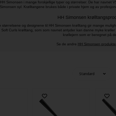
 HH Simonsen i mange forskjellige typer og størrelser. De har navnet V
Simonsen syl. Krølltangene brukes både i private hjem og av profesjon
HH Simonsen krølltangspro
ge størrelsene og designene til HH Simonsen krølltang gir mange mulighet
oft Curls krølltang, som som navnet antyder kan danne myke krøller i
krøllejern som er beregnet på de
Se de andre
HH Simonsen produkte