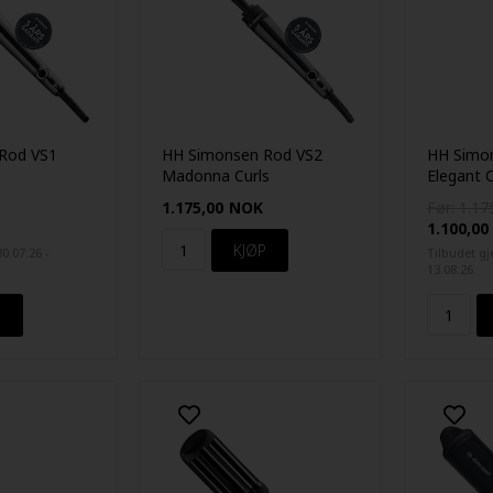
Rod VS1
HH Simonsen Rod VS2
HH Simo
Madonna Curls
Elegant C
1.175,00
NOK
Før: 1.17
1.100,00
30.07.26 -
Tilbudet gje
13.08.26