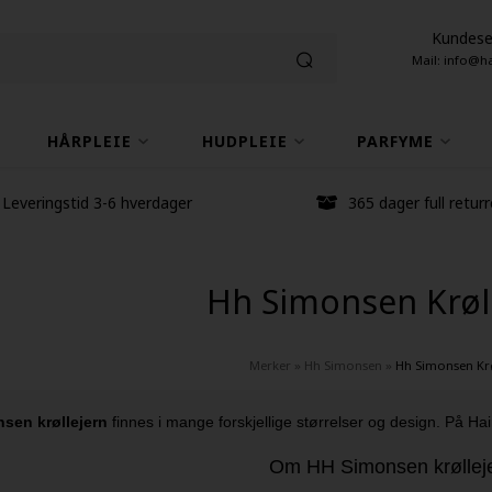
Kundese
Mail: info@h
HÅRPLEIE
HUDPLEIE
PARFYME
Leveringstid 3-6 hverdager
365 dager full returr
Hh Simonsen Krøl
Merker
»
Hh Simonsen
»
Hh Simonsen Krø
sen krøllejern
finnes i mange forskjellige størrelser og design. På Hai
Om HH Simonsen krøllej