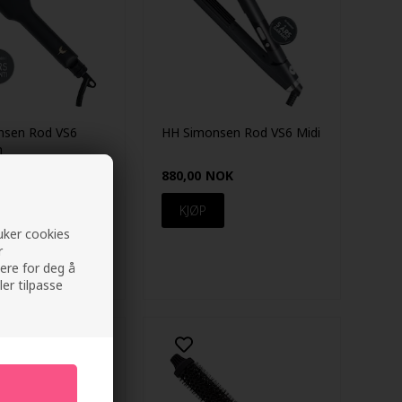
nsen Rod VS6
HH Simonsen Rod VS6 Midi
n
NOK
880,00
NOK
ruker cookies
r
ere for deg å
ler tilpasse