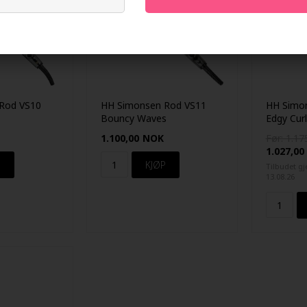
Rod VS10
HH Simonsen Rod VS11
HH Simo
Bouncy Waves
Edgy Curl
1.100,00
NOK
Før: 1.17
1.027,00
Tilbudet gje
13.08.26