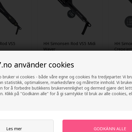
Rod VS5
HH Simonsen Rod VS5 Midi
HH Simo
Waver
Crepejer
1.027,00
NOK
1.175,00
7.no använder cookies
30.07.26 -
 bruker vi cookies - både våre egne og cookies fra tredjeparter. Vi b
nn statistikk, optimalisere, markedsføre og målrette innhold. Vi bruke
n for å forbedre butikkens brukervennlighet og dermed gjøre det lett
n. Klikk på "Godkänn alle" for å gi samtykke til bruk av alle cookies, el
Les mer