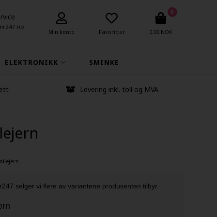
0
rvice
air247.no
Min konto
Favoritter
0,00 NOK
ELEKTRONIKK
SMINKE
ett
Levering inkl. toll og MVA
lejern
llejern
r247 selger vi flere av variantene produsenten tilbyr.
ern