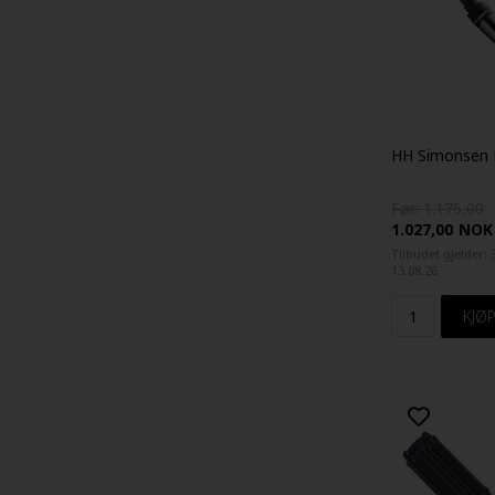
HH Simonsen 
Før: 1.175,00
1.027,00
NOK
Tilbudet gjelder: 
13.08.26