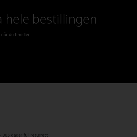
 hele bestillingen
r når du handler
- 365 dager full returrett