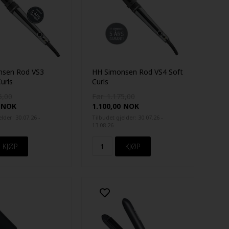
nsen Rod VS3
HH Simonsen Rod VS4 Soft
urls
Curls
5,00
Før: 1.175,00
NOK
1.100,00
NOK
lder: 30.07.26 -
Tilbudet gjelder: 30.07.26 -
13.08.26