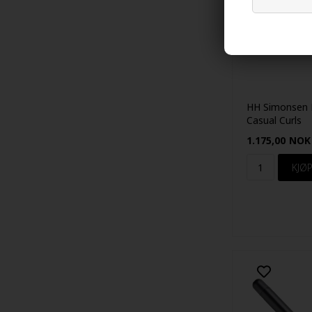
HH Simonsen 
Casual Curls
1.175,00
NOK