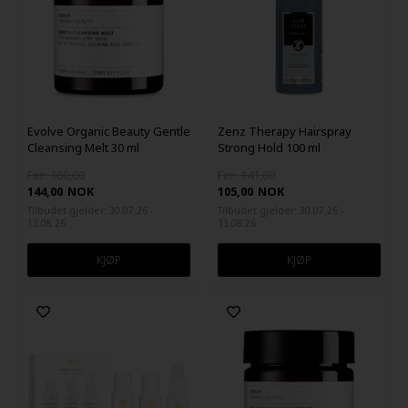
Evolve Organic Beauty Gentle
Zenz Therapy Hairspray
Cleansing Melt 30 ml
Strong Hold 100 ml
Før: 160,00
Før: 141,00
144,00
NOK
105,00
NOK
Tilbudet gjelder: 30.07.26 -
Tilbudet gjelder: 30.07.26 -
13.08.26
13.08.26