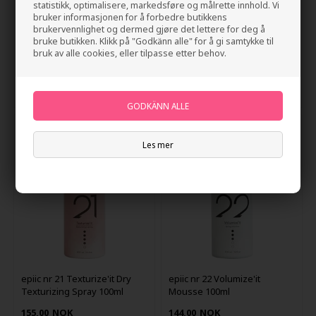
statistikk, optimalisere, markedsføre og målrette innhold. Vi
bruker informasjonen for å forbedre butikkens
Living Proof Perfect Hair Day
epiic nr 20 Renew'it Dry
brukervennlighet og dermed gjøre det lettere for deg å
Dry Shampoo 92ml
Shampoo 100ml
bruke butikken. Klikk på "Godkänn alle" for å gi samtykke til
bruk av alle cookies, eller tilpasse etter behov.
Utsolgt
144,00
NOK
Les mer
epiic nr 21 Texturize'it Dry
epiic nr 22 Volumize'it
Texturizing Spray 100ml
Mousse 100ml
155,00
NOK
144,00
NOK