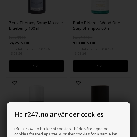
Zenz Therapy Spray Mousse
Philip B Nordic Wood One
Blueberry 100ml
Step Shampoo 60ml
Før: 99,00
Før: 144,00
74,25
NOK
108,00
NOK
Tilbudet gjelder: 30.07.26 -
Tilbudet gjelder: 30.07.26 -
13.08.26
13.08.26
Hair247.no använder cookies
På Hair247.no bruker vi cookies - både våre egne og
cookies fra tredjeparter. Vi bruker cookies for å samle inn