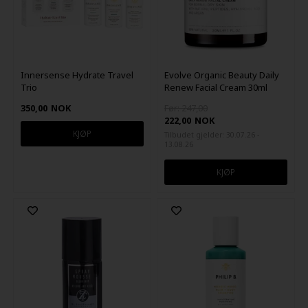
Innersense Hydrate Travel
Evolve Organic Beauty Daily
Trio
Renew Facial Cream 30ml
350,00
NOK
Før: 247,00
222,00
NOK
Tilbudet gjelder: 30.07.26 -
13.08.26