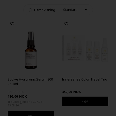
Filtrer visning
Evolve Hyaluronic Serum 200
Innersense Color Travel Trio
- 10 ml
Før: 217,00
350,00
NOK
195,00
NOK
Tilbudet gjelder: 30.07.26 -
13.08.26