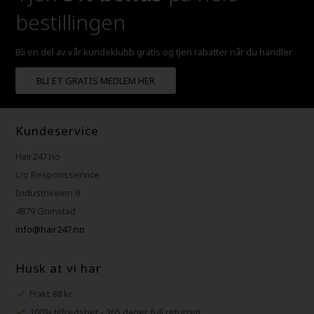
bestillingen
Bli en del av vår kundeklubb gratis og tjen rabatter når du handler
BLI ET GRATIS MEDLEM HER
Kundeservice
Hair247.no
c/o Responsservice
Industriveien 9
4879 Grimstad
info@hair247.no
Husk at vi har
Frakt 88 kr.
100% tilfredshet - 365 dager full returrett