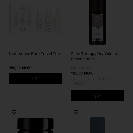
Innersense Pure Travel Trio
Zenz Therapy Dry Volume
Booster 100ml
350,00
NOK
Før: 141,00
105,00
NOK
Tilbudet gjelder: 30.07.26 -
13.08.26