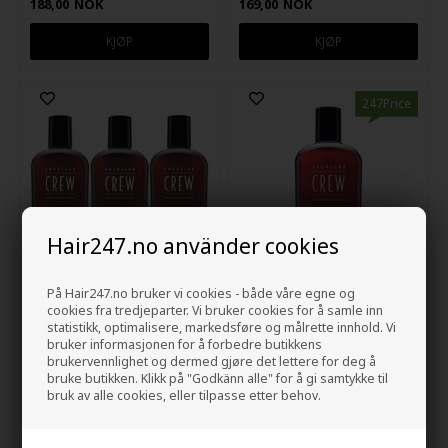
188,00
NOK
169,00
NOK
247Price
Hair247.no använder cookies
På Hair247.no bruker vi cookies - både våre egne og
cookies fra tredjeparter. Vi bruker cookies for å samle inn
American Crew 3-in-1
American Crew 3-in-1 Tea
statistikk, optimalisere, markedsføre og målrette innhold. Vi
Shampoo 450ml x 3
Tree 450ml
bruker informasjonen for å forbedre butikkens
429,00
NOK
144,00
NOK
brukervennlighet og dermed gjøre det lettere for deg å
bruke butikken. Klikk på "Godkänn alle" for å gi samtykke til
bruk av alle cookies, eller tilpasse etter behov.