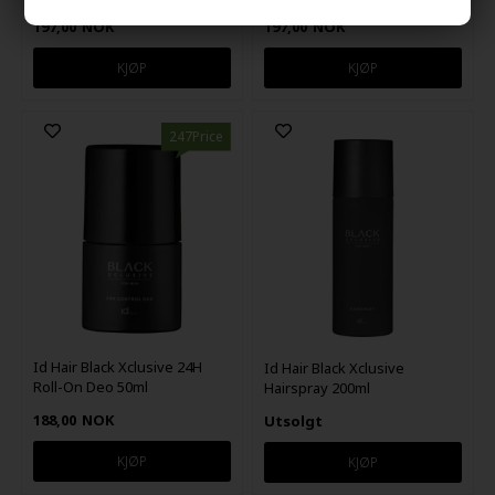
197,00
NOK
197,00
NOK
247Price
Id Hair Black Xclusive 24H
Id Hair Black Xclusive
Roll-On Deo 50ml
Hairspray 200ml
188,00
NOK
Utsolgt