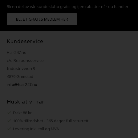
Bli en del av vår kundeklubb gratis og tjen rabatter når du handler
BLI ET GRATIS MEDLEM HER
Kundeservice
Hair247.no
c/o Responsservice
Industriveien 9
4879 Grimstad
info@hair247.no
Husk at vi har
Frakt 88 kr.
100% tilfredshet - 365 dager full returrett
Levering inkl. toll og MVA