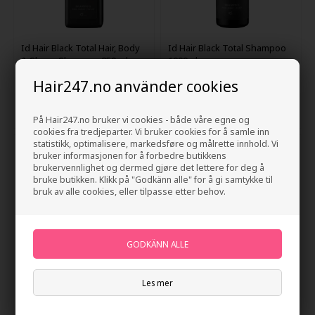
Id Hair Black Total Hair, Body
Id Hair Black Total Shampoo
& Shave Shampoo 250 ml
1000ml
186,00
NOK
555,00
NOK
Hair247.no använder cookies
På Hair247.no bruker vi cookies - både våre egne og
cookies fra tredjeparter. Vi bruker cookies for å samle inn
statistikk, optimalisere, markedsføre og målrette innhold. Vi
247Price
247Price
bruker informasjonen for å forbedre butikkens
brukervennlighet og dermed gjøre det lettere for deg å
bruke butikken. Klikk på "Godkänn alle" for å gi samtykke til
bruk av alle cookies, eller tilpasse etter behov.
Les mer
Id Hair Black Xclusive
Id Hair Black Xclusive Face
Saltwater Spray 100ml
Hydration Cream 100ml