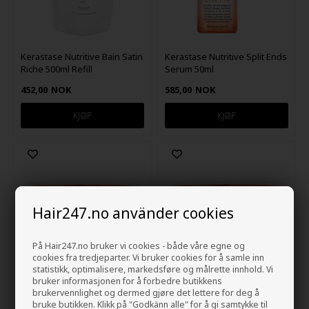
Kerastase Nutritive Bain Satin
Kerastase Nutritive Split Ends
Riche 500ml Refill
Serum 50ml
452,00
NOK
585,00
NOK
Hair247.no använder cookies
På Hair247.no bruker vi cookies - både våre egne og
cookies fra tredjeparter. Vi bruker cookies for å samle inn
statistikk, optimalisere, markedsføre og målrette innhold. Vi
bruker informasjonen for å forbedre butikkens
brukervennlighet og dermed gjøre det lettere for deg å
Kerastase Nutritive
Kerastase Nutritive
bruke butikken. Klikk på "Godkänn alle" for å gi samtykke til