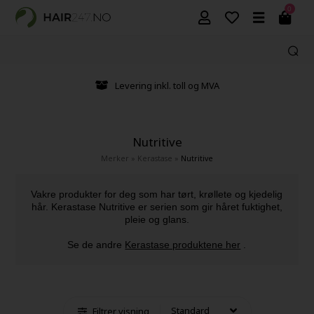
0
Levering inkl. toll og MVA
Nutritive
Merker
»
Kerastase
»
Nutritive
Vakre produkter for deg som har tørt, krøllete og kjedelig
hår. Kerastase Nutritive er serien som gir håret fuktighet,
pleie og glans.
Se de andre
Kerastase produktene her
.
Filtrer visning