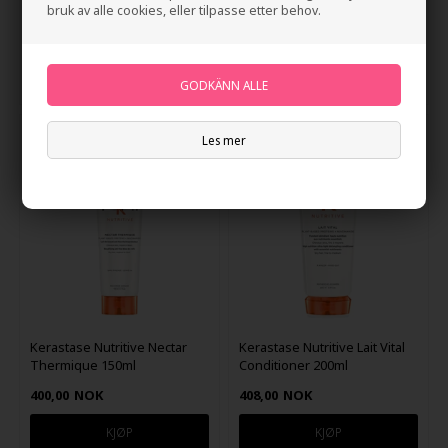
Masquintense 200ml
Masquintense Riche 200ml
bruk av alle cookies, eller tilpasse etter behov.
511,00
NOK
555,00
NOK
247Price
Les mer
Kerastase Nutritive Nectar
Kerastase Nutritive Lait Vital
Thermique 150ml
Conditioner 200ml
400,00
NOK
408,00
NOK