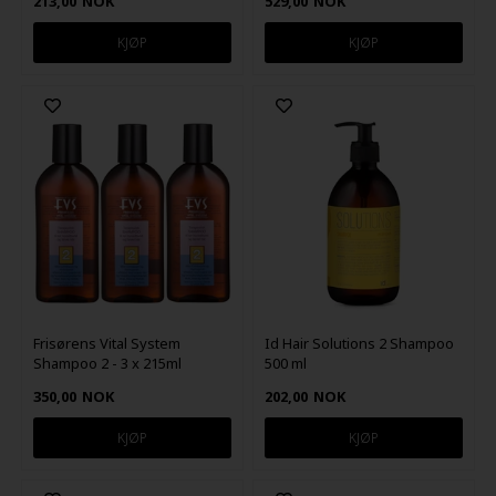
213,00
NOK
529,00
NOK
Frisørens Vital System
Id Hair Solutions 2 Shampoo
Shampoo 2 - 3 x 215ml
500 ml
350,00
NOK
202,00
NOK