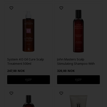
System 4 O Oil Cure Scalp
John Masters Scalp
Treatment 500ml
Stimulating Shampoo With
Spearmint & Meadowsweet
247,00
NOK
320,00
NOK
236ml