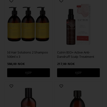
Id Hair Solutions 2 Shampoo
Cutrin BIO+ Active Anti-
500ml x 3
Dandruff Scalp Treatment
100ml
586,00
NOK
217,00
NOK