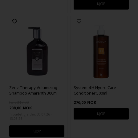
Zenz Therapy Volumizing
System 4 H Hydro Care
Shampoo Amaranth 300ml
Conditioner 500ml
Før: 317,00
276,00
NOK
238,00
NOK
Tilbudet gjelder: 30.07.26 -
13.08.26