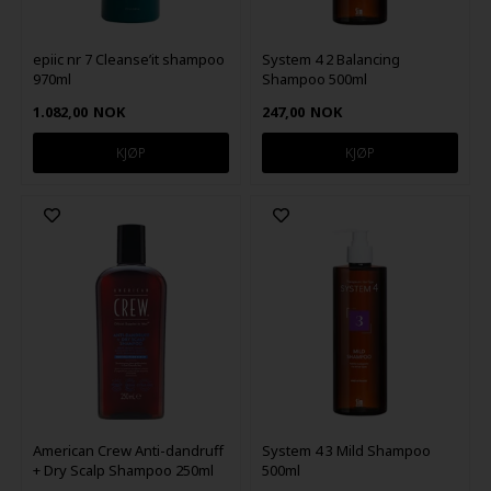
epiic nr 7 Cleanse’it shampoo
System 4 2 Balancing
970ml
Shampoo 500ml
1.082,00
NOK
247,00
NOK
American Crew Anti-dandruff
System 4 3 Mild Shampoo
+ Dry Scalp Shampoo 250ml
500ml