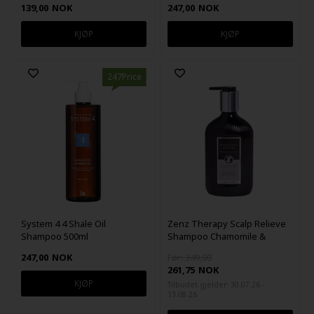
139,00
NOK
247,00
NOK
247Price
System 4 4 Shale Oil
Zenz Therapy Scalp Relieve
Shampoo 500ml
Shampoo Chamomile &
Menthol 300ml
247,00
NOK
Før: 349,00
261,75
NOK
Tilbudet gjelder: 30.07.26 -
13.08.26