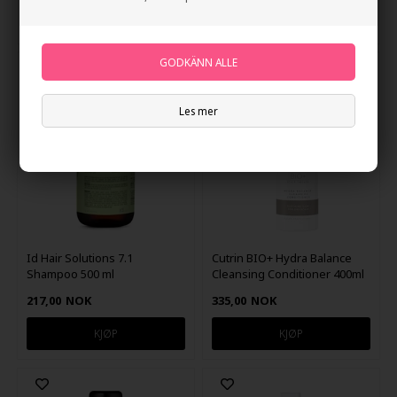
Les mer
Id Hair Solutions 7.1
Cutrin BIO+ Hydra Balance
Shampoo 500 ml
Cleansing Conditioner 400ml
217,00
NOK
335,00
NOK