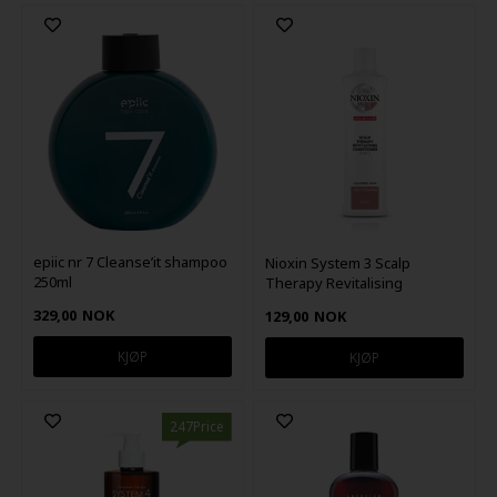
epiic nr 7 Cleanse’it shampoo
Nioxin System 3 Scalp
250ml
Therapy Revitalising
Conditioner 300 ml
329,00
NOK
129,00
NOK
247Price