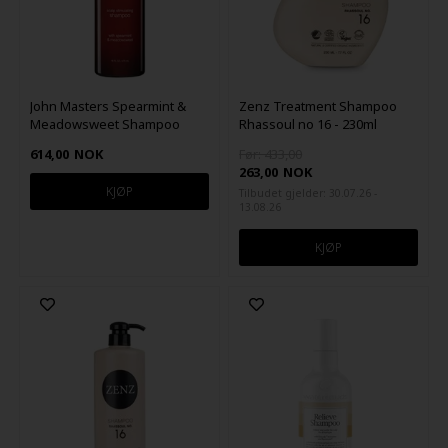
John Masters Spearmint &
Zenz Treatment Shampoo
Meadowsweet Shampoo
Rhassoul no 16 - 230ml
473ml
614,00
NOK
Før: 433,00
263,00
NOK
Tilbudet gjelder: 30.07.26 -
13.08.26