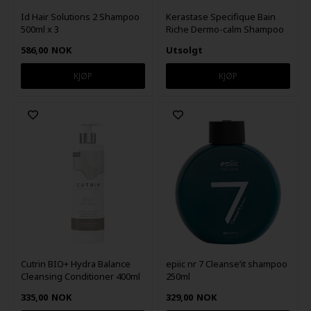
Id Hair Solutions 2 Shampoo
Kerastase Specifique Bain
500ml x 3
Riche Dermo-calm Shampoo
250ml
586,00
NOK
Utsolgt
epiic nr 7 Cleanse’it shampoo
Cutrin BIO+ Hydra Balance
250ml
Cleansing Conditioner 400ml
329,00
NOK
335,00
NOK