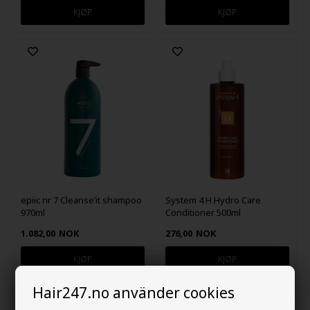
epiic nr 7 Cleanse’it shampoo
System 4 H Hydro Care
970ml
Conditioner 500ml
1.082,00
NOK
276,00
NOK
Hair247.no använder cookies