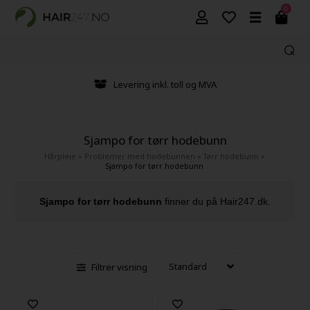
0
Levering inkl. toll og MVA
Sjampo for tørr hodebunn
Hårpleie
»
Problemer med hodebunnen
»
Tørr hodebunn
»
Sjampo for tørr hodebunn
Sjampo for tørr hodebunn
finner du på Hair247.dk.
Filtrer visning