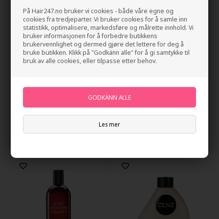
På Hair247.no bruker vi cookies - både våre egne og
cookies fra tredjeparter. Vi bruker cookies for å samle inn
statistikk, optimalisere, markedsføre og målrette innhold. Vi
bruker informasjonen for å forbedre butikkens
brukervennlighet og dermed gjøre det lettere for deg å
bruke butikken. Klikk på "Godkänn alle" for å gi samtykke til
bruk av alle cookies, eller tilpasse etter behov.
System 4 O Oil Cure Scalp
John Masters Scalp
Treatment 500ml
Stimulating Shampoo With
Spearmint & Meadowsweet
247,00
NOK
320,00
NOK
236ml
Les mer