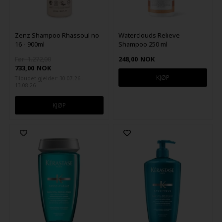
Zenz Shampoo Rhassoul no
Waterclouds Relieve
16 - 900ml
Shampoo 250 ml
Før: 1.272,00
248,00
NOK
733,00
NOK
Tilbudet gjelder: 30.07.26 -
13.08.26