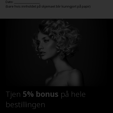
Dato: _________________
(bare hvis innholdet på skjemaet blir kunngjort på papir)
Tjen
5% bonus
på hele
bestillingen