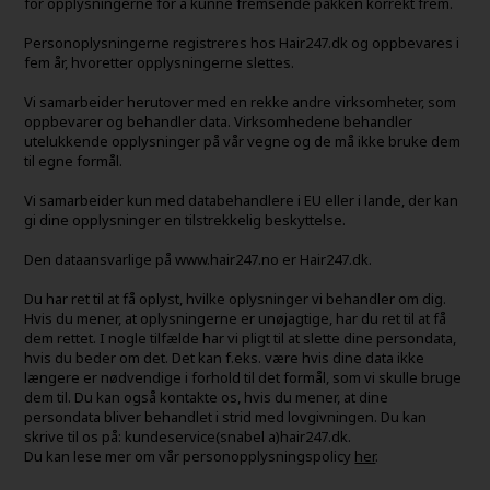
for opplysningerne for å kunne fremsende pakken korrekt frem.
Personoplysningerne registreres hos Hair247.dk og oppbevares i
fem år, hvoretter opplysningerne slettes.
Vi samarbeider herutover med en rekke andre virksomheter, som
oppbevarer og behandler data. Virksomhedene behandler
utelukkende opplysninger på vår vegne og de må ikke bruke dem
til egne formål.
Vi samarbeider kun med databehandlere i EU eller i lande, der kan
gi dine opplysninger en tilstrekkelig beskyttelse.
Den dataansvarlige på www.hair247.no er Hair247.dk.
Du har ret til at få oplyst, hvilke oplysninger vi behandler om dig.
Hvis du mener, at oplysningerne er unøjagtige, har du ret til at få
dem rettet. I nogle tilfælde har vi pligt til at slette dine persondata,
hvis du beder om det. Det kan f.eks. være hvis dine data ikke
længere er nødvendige i forhold til det formål, som vi skulle bruge
dem til. Du kan også kontakte os, hvis du mener, at dine
persondata bliver behandlet i strid med lovgivningen. Du kan
skrive til os på: kundeservice(snabel a)hair247.dk.
Du kan lese mer om vår personopplysningspolicy
her
.