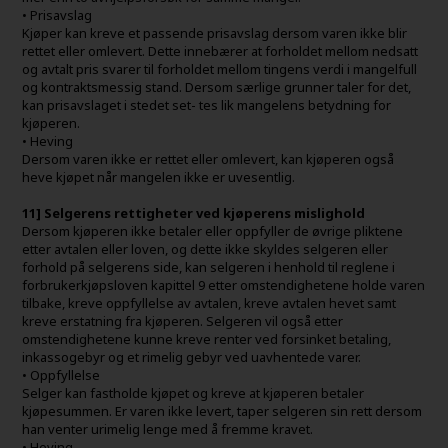
• Prisavslag
Kjøper kan kreve et passende prisavslag dersom varen ikke blir
rettet eller omlevert. Dette innebærer at forholdet mellom nedsatt
og avtalt pris svarer til forholdet mellom tingens verdi i mangelfull
og kontraktsmessig stand. Dersom særlige grunner taler for det,
kan prisavslaget i stedet set- tes lik mangelens betydning for
kjøperen.
• Heving
Dersom varen ikke er rettet eller omlevert, kan kjøperen også
heve kjøpet når mangelen ikke er uvesentlig.
11] Selgerens rettigheter ved kjøperens mislighold
Dersom kjøperen ikke betaler eller oppfyller de øvrige pliktene
etter avtalen eller loven, og dette ikke skyldes selgeren eller
forhold på selgerens side, kan selgeren i henhold til reglene i
forbrukerkjøpsloven kapittel 9 etter omstendighetene holde varen
tilbake, kreve oppfyllelse av avtalen, kreve avtalen hevet samt
kreve erstatning fra kjøperen. Selgeren vil også etter
omstendighetene kunne kreve renter ved forsinket betaling,
inkassogebyr og et rimelig gebyr ved uavhentede varer.
• Oppfyllelse
Selger kan fastholde kjøpet og kreve at kjøperen betaler
kjøpesummen. Er varen ikke levert, taper selgeren sin rett dersom
han venter urimelig lenge med å fremme kravet.
• Heving