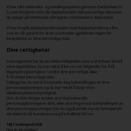
Vi har vårt nettbutikk- og betalingssystem gjennom DanDomain A /
S, som fungerer som vår databehandler. Alle personlige data som
du oppgir på nettstedet vårt lagres i DanDomains datasentre.
Vi har inngått databehandleravtaler med databehandlerne våre,
som er vår garanti for at de overholder gjeldende regler for
beskyttelse av dine personlige data.
Dine rettigheter
Som registrert har du en rekke rettigheter, som vi til enhver tid må
sikre oppfyllelse. Du har rett til å be oss om følgende: For å få
tilgang til og korrigere / endre dine personlige data
Å få slettet personlige data
I tillegg har du rett til å motsette deg behandlingen av dine
personopplysninger, og du har rett til å klage til en
databeskyttelsesmyndighet.
Hvis du ikke lenger ønsker at vi skal behandle
personopplysningene dine, eller at vi begrenser behandlingen av
dine personopplysninger, kan du også sende oss en forespørsel
om dette til vår kundeservice på info@hair247.no.
16] Cookiepolitikk
Hva er en cookie?