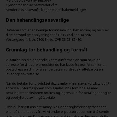
Meld deg på vårt nyhetsbrev
Gjennomgang av nettstedet vårt
Sender oss spørsmål, klager eller tilbakemeldinger
Den behandlingsansvarlige
Dataene som er ansvarlige for innsamling, behandling og bruk av
dine personlige opplysninger på Hair247.dk er Hair247,
Vestergade 1, 1. th. 7800 Skive, CVR DK28185480.
Grunnlag for behandling og formål
Vi samler inn din generelle kontaktinformasjon som navn og
adresse for å levere produktet du har kjøpt fra oss. Vi samler e-
postadressen din for å sende deg en ordrebekreftelse og en
leveringsbekreftelse.
Når du betaler for produktet ditt, samler vi inn navn, kortdata og IP-
adresse. Informasjonen som samles inn i forbindelse med
betalingstransaksjonen brukes og lagres kun for betalingsoppgjør
og oppfyllelse av inngått avtale.
Hvis du har gitt oss ditt samtykke under registreringsprosessen
eller på nettstedet vårt, vil vi bruke e-postadressen din til å sende
ut et nyhetsbrev. Du kan når som helst registrere deg og avslutte