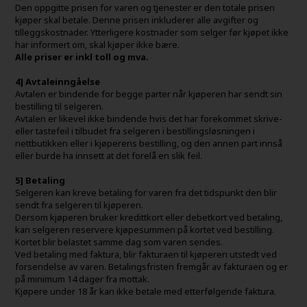
Den oppgitte prisen for varen og tjenester er den totale prisen
kjøper skal betale. Denne prisen inkluderer alle avgifter og
tilleggskostnader. Ytterligere kostnader som selger før kjøpet ikke
har informert om, skal kjøper ikke bære.
Alle priser er inkl toll og mva.
4] Avtaleinngåelse
Avtalen er bindende for begge parter når kjøperen har sendt sin
bestilling til selgeren.
Avtalen er likevel ikke bindende hvis det har forekommet skrive-
eller tastefeil i tilbudet fra selgeren i bestillingsløsningen i
nettbutikken eller i kjøperens bestilling, og den annen part innså
eller burde ha innsett at det forelå en slik feil.
5] Betaling
Selgeren kan kreve betaling for varen fra det tidspunkt den blir
sendt fra selgeren til kjøperen.
Dersom kjøperen bruker kredittkort eller debetkort ved betaling,
kan selgeren reservere kjøpesummen på kortet ved bestilling.
Kortet blir belastet samme dag som varen sendes.
Ved betaling med faktura, blir fakturaen til kjøperen utstedt ved
forsendelse av varen. Betalingsfristen fremgår av fakturaen og er
på minimum 14 dager fra mottak.
Kjøpere under 18 år kan ikke betale med etterfølgende faktura.