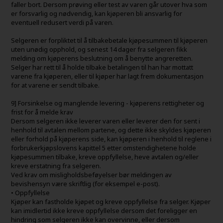
faller bort. Dersom prøving eller test av varen går utover hva som
er forsvarlig og nødvendig, kan kjøperen bli ansvarlig for
eventuell redusert verdi på varen.
Selgeren er forpliktet til å tilbakebetale kjøpesummen til kjøperen
uten unødig opphold, og senest 14 dager fra selgeren fikk
melding om kjøperens beslutning om å benytte angreretten.
Selger har rett til å holde tilbake betalingen til han har mottatt
varene fra kjøperen, eller til kjøper har lagt frem dokumentasjon
for at varene er sendt tilbake.
9] Forsinkelse og manglende levering - kjøperens rettigheter og
frist for å melde krav
Dersom selgeren ikke leverer varen eller leverer den for sent i
henhold til avtalen mellom partene, og dette ikke skyldes kjøperen
eller forhold på kjøperens side, kan kjøperen i henhold til reglene i
forbrukerkjøpslovens kapittel 5 etter omstendighetene holde
kjøpesummen tilbake, kreve oppfyllelse, heve avtalen og/eller
kreve erstatning fra selgeren.
Ved krav om misligholdsbeføyelser bør meldingen av
bevishensyn være skriftlig (for eksempel e-post).
• Oppfyllelse
Kjøper kan fastholde kjøpet og kreve oppfyllelse fra selger. Kjøper
kan imidlertid ikke kreve oppfyllelse dersom det foreligger en
hindring som selgeren ikke kan overvinne, eller dersom