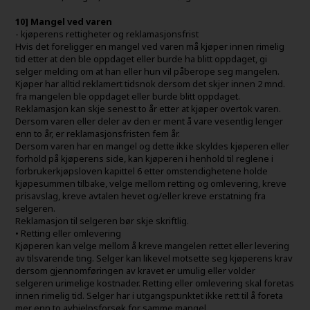
10] Mangel ved varen
- kjøperens rettigheter og reklamasjonsfrist
Hvis det foreligger en mangel ved varen må kjøper innen rimelig
tid etter at den ble oppdaget eller burde ha blitt oppdaget, gi
selger melding om at han eller hun vil påberope seg mangelen.
Kjøper har alltid reklamert tidsnok dersom det skjer innen 2 mnd.
fra mangelen ble oppdaget eller burde blitt oppdaget.
Reklamasjon kan skje senest to år etter at kjøper overtok varen.
Dersom varen eller deler av den er ment å vare vesentlig lenger
enn to år, er reklamasjonsfristen fem år.
Dersom varen har en mangel og dette ikke skyldes kjøperen eller
forhold på kjøperens side, kan kjøperen i henhold til reglene i
forbrukerkjøpsloven kapittel 6 etter omstendighetene holde
kjøpesummen tilbake, velge mellom retting og omlevering, kreve
prisavslag, kreve avtalen hevet og/eller kreve erstatning fra
selgeren.
Reklamasjon til selgeren bør skje skriftlig.
• Retting eller omlevering
Kjøperen kan velge mellom å kreve mangelen rettet eller levering
av tilsvarende ting. Selger kan likevel motsette seg kjøperens krav
dersom gjennomføringen av kravet er umulig eller volder
selgeren urimelige kostnader. Retting eller omlevering skal foretas
innen rimelig tid. Selger har i utgangspunktet ikke rett til å foreta
mer enn to avhjelpsforsøk for samme mangel.