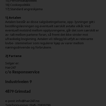
15] Persondatapolitikk
16] Cookiepolitikk
17] Standard angreskjema
1] Avtalen
Avtalen består av disse salgsbetingelsene, opp- lysninger gitt i
bestillingsløsningen og eventuelt særskilt avtalte vilkår. Ved
eventuell motstrid mellom opplysningene, går det som særskilt er
av- talt mellom partene foran, så fremt det ikke strider mot
ufravikelig lovgivning. Avtalen vil i tillegg bli utfylt av relevante
lovbe- stemmelser som regulerer kjøp av varer mellom
næringsdrivende og forbrukere.
2] Partene
Selger er:
Hair247
c/o Responsservice
Industriveien 9
4879 Grimstad
e-post: info@hair247.no
Telefonnummer 0045-23839799