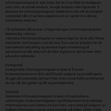
informasjonskapsel er satt, betyr det at vi har tillatt en tredjepart,
som f.eks. et sosialt medium, Google Analytics eller lignende. å
plassere en informasjonskapsel i nettleseren din når du besøker
nettstedet vårt. Vi ser ikke dataene som er samlet inn i denne
forbindelse med oss.
På nettstedet vårt bruker vi følgende typer informasjonskapsler:
Nødvendig / teknisk
Tekniske informasjonskapsler er nødvendige for at de aller fleste
nettsteder skal fungere som de skal. Som navnet antyder, har de
bare teknisk betydning og dermed ingen innvirkning på
personvernet ditt, ettersom de ikke registrerer det du leter etter
på andre nettsteder.
Funksjonell
Funksjonelle informasjonskapsler brukes til å huske
brukerpreferansene dine ved å huske valgene og innstillingene
du gjør på nettstedet, det kan f.eks. krets rundt hvilke preferanser
du har når det gjelder språk og tekststørrelse.
Statistisk
Statistiske informasjonskapsler brukes til å optimalisere
utformingen, brukervennligheten og effektiviteten til et nettsted.
Informasjonen som samles inn kan f.eks. være med på analyser av
hvilken informasjon som er mest populær på siden, så blir vi klar