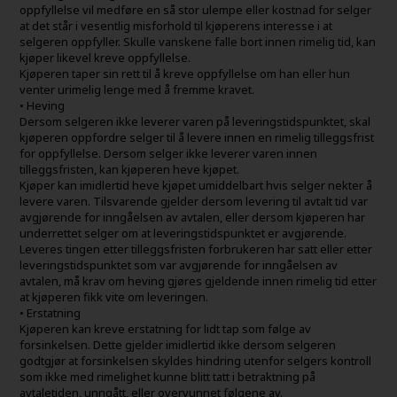
oppfyllelse vil medføre en så stor ulempe eller kostnad for selger
at det står i vesentlig misforhold til kjøperens interesse i at
selgeren oppfyller. Skulle vanskene falle bort innen rimelig tid, kan
kjøper likevel kreve oppfyllelse.
Kjøperen taper sin rett til å kreve oppfyllelse om han eller hun
venter urimelig lenge med å fremme kravet.
• Heving
Dersom selgeren ikke leverer varen på leveringstidspunktet, skal
kjøperen oppfordre selger til å levere innen en rimelig tilleggsfrist
for oppfyllelse. Dersom selger ikke leverer varen innen
tilleggsfristen, kan kjøperen heve kjøpet.
Kjøper kan imidlertid heve kjøpet umiddelbart hvis selger nekter å
levere varen. Tilsvarende gjelder dersom levering til avtalt tid var
avgjørende for inngåelsen av avtalen, eller dersom kjøperen har
underrettet selger om at leveringstidspunktet er avgjørende.
Leveres tingen etter tilleggsfristen forbrukeren har satt eller etter
leveringstidspunktet som var avgjørende for inngåelsen av
avtalen, må krav om heving gjøres gjeldende innen rimelig tid etter
at kjøperen fikk vite om leveringen.
• Erstatning
Kjøperen kan kreve erstatning for lidt tap som følge av
forsinkelsen. Dette gjelder imidlertid ikke dersom selgeren
godtgjør at forsinkelsen skyldes hindring utenfor selgers kontroll
som ikke med rimelighet kunne blitt tatt i betraktning på
avtaletiden, unngått, eller overvunnet følgene av.