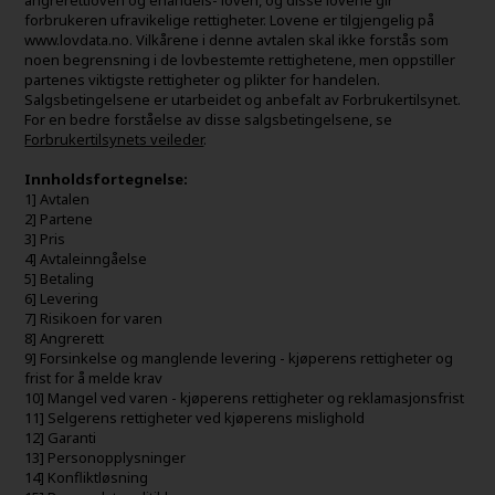
forbrukeren ufravikelige rettigheter. Lovene er tilgjengelig på
www.lovdata.no. Vilkårene i denne avtalen skal ikke forstås som
noen begrensning i de lovbestemte rettighetene, men oppstiller
partenes viktigste rettigheter og plikter for handelen.
Salgsbetingelsene er utarbeidet og anbefalt av Forbrukertilsynet.
For en bedre forståelse av disse salgsbetingelsene, se
Forbrukertilsynets veileder
.
Innholdsfortegnelse:
1] Avtalen
2] Partene
3] Pris
4] Avtaleinngåelse
5] Betaling
6] Levering
7] Risikoen for varen
8] Angrerett
9] Forsinkelse og manglende levering - kjøperens rettigheter og
frist for å melde krav
10] Mangel ved varen - kjøperens rettigheter og reklamasjonsfrist
11] Selgerens rettigheter ved kjøperens mislighold
12] Garanti
13] Personopplysninger
14] Konfliktløsning