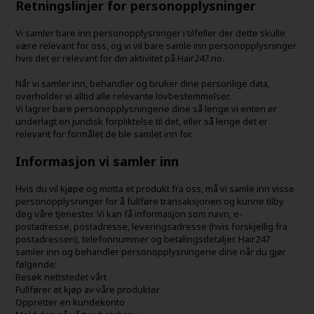
Retningslinjer for personopplysninger
Vi samler bare inn personopplysninger i tilfeller der dette skulle
være relevant for oss, og vi vil bare samle inn personopplysninger
hvis det er relevant for din aktivitet på Hair247.no.
Når vi samler inn, behandler og bruker dine personlige data,
overholder vi alltid alle relevante lovbestemmelser.
Vi lagrer bare personopplysningene dine så lenge vi enten er
underlagt en juridisk forpliktelse til det, eller så lenge det er
relevant for formålet de ble samlet inn for.
Informasjon vi samler inn
Hvis du vil kjøpe og motta et produkt fra oss, må vi samle inn visse
personopplysninger for å fullføre transaksjonen og kunne tilby
deg våre tjenester. Vi kan få informasjon som navn, e-
postadresse, postadresse, leveringsadresse (hvis forskjellig fra
postadressen), telefonnummer og betalingsdetaljer. Hair247
samler inn og behandler personopplysningene dine når du gjør
følgende:
Besøk nettstedet vårt
Fullfører et kjøp av våre produkter
Oppretter en kundekonto