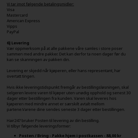
Vi tar imot følgende betalingsmidler:
Visa
Mastercard
American Express
Vipps
PayPal
6] Levering
Vær oppmerksom på at alle pakkene våre samles i store poser
sammen med andre pakker. Det kan derfor ta noen dager før du
kan se skanningen av pakken din.
Levering er skjedd når kjøperen, eller hans representant, har
overtatt tingen.
Hvis ikke leveringstidspunkt fremgår av bestillingsløsningen, skal
selgeren levere varen til kjøper uten unødig opphold og senest 30
dager etter bestillingen fra kunden. Varen skal leveres hos
kjøperen med mindre annet er særskilt avtalt mellom
partene.Varene dine sendes seneste 3 dager etter bestillingen.
Hair247 bruker Posten til levering av din bestilling.
Vi tilbyr følgende leveringsformer:
Posten / Bring - Pakke hjem i postkassen - 88,00 kr