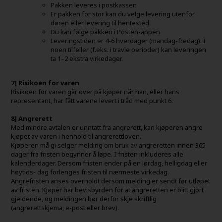
Pakken leveres i postkassen
Er pakken for stor kan du velge levering utenfor
døren eller levering til hentested
Du kan følge pakken i Posten-appen
Leveringstiden er 4-6 hverdager (mandag-fredag). I
noen tilfeller (f.eks. i travle perioder) kan leveringen
ta 1–2 ekstra virkedager.
7] Risikoen for varen
Risikoen for varen går over på kjøper når han, eller hans
representant, har fått varene levert i tråd med punkt 6.
8] Angrerett
Med mindre avtalen er unntatt fra angrerett, kan kjøperen angre
kjøpet av varen i henhold til angrerettloven.
Kjøperen må gi selger melding om bruk av angreretten innen 365
dager fra fristen begynner å løpe. I fristen inkluderes alle
kalenderdager. Dersom fristen ender på en lørdag, helligdag eller
høytids- dag forlenges fristen til nærmeste virkedag.
Angrefristen anses overholdt dersom melding er sendt før utløpet
av fristen. Kjøper har bevisbyrden for at angreretten er blitt gjort
gjeldende, og meldingen bør derfor skje skriftlig
(angrerettskjema, e-post eller brev).