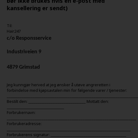
bør ikke brukes hvis en e-post med
kansellering er sendt)
Til:
Hair247
c/o Responsservice
Industriveien 9
4879 Grimstad
Jeg kunngjør herved at jeg ønsker å utøve angreretten i
forbindelse med kjøpsavtalen min for følgende varer / tjenester:
______________________________________________________________________
Bestilt den: _______________________________ Mottatt den:
_______________________________
Forbrukernavn:
______________________________________________________________________
Forbrukeradresse:
___________________________________________________________________
Forbrukerens signatur: _________________________________________