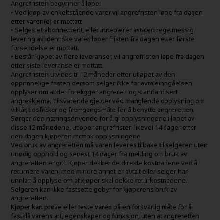
Angrefristen begynner å løpe:
• Ved kjøp av enkeltstående varer vil angrefristen løpe fra dagen
etter varen(e) er mottatt.
• Selges et abonnement, eller innebærer avtalen regelmessig
levering av identiske varer, løper fristen fra dagen etter første
forsendelse er mottatt.
• Består kjøpet av flere leveranser, vil angrefristen løpe fra dagen
etter siste leveranse er mottatt.
Angrefristen utvides til 12 måneder etter utløpet av den
opprinnelige fristen dersom selger ikke før avtaleinngåelsen
opplyser om at det foreligger angrerett og standardisert
angreskjema. Tilsvarende gjelder ved manglende opplysning om
vilkår, tidsfrister og fremgangsmåte for å benytte angreretten.
Sørger den næringsdrivende for å gi opplysningene i løpet av
disse 12 månedene, utløper angrefristen likevel 14 dager etter
den dagen kjøperen mottok opplysningene.
Ved bruk av angreretten må varen leveres tilbake til selgeren uten
unødig opphold og senest 14 dager fra melding om bruk av
angreretten er gitt. Kjøper dekker de direkte kostnadene ved å
returnere varen, med mindre annet er avtalt eller selger har
unnlatt å opplyse om at kjøper skal dekke returkostnadene.
Selgeren kan ikke fastsette gebyr for kjøperens bruk av
angreretten.
Kjøper kan prøve eller teste varen på en forsvarlig måte for å
fastslå varens art, egenskaper og funksjon, uten at angreretten