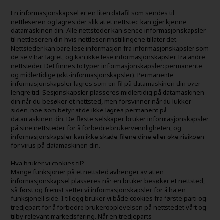
En informasjonskapsel er en liten datafil som sendes til
nettleseren og lagres der slik at et nettsted kan gjenkjenne
datamaskinen din. Alle nettsteder kan sende informasjonskapsler
til nettleseren din hvis nettleserinnstillingene tillater det.
Nettsteder kan bare lese informasjon fra informasjonskapsler som
de selv har lagret, og kan ikke lese informasjonskapsler fra andre
nettsteder. Det finnes to typer informasjonskapsler: permanente
og midlertidige (økt-informasjonskapsler). Permanente
informasjonskapsler lagres som en fil på datamaskinen din over
lengre tid. Sesjonskapsler plasseres midlertidig på datamaskinen
din når du besøker et nettsted, men forsvinner når du lukker
siden, noe som betyr at de ikke lagres permanent på
datamaskinen din. De fleste selskaper bruker informasjonskapsler
på sine nettsteder for å forbedre brukervennligheten, og
informasjonskapsler kan ikke skade filene dine eller øke risikoen
for virus på datamaskinen din.
Hva bruker vi cookies til?
Mange funksjoner på et nettsted avhenger av at en
informasjonskapsel plasseres når en bruker besøker et nettsted,
så først og fremst setter vi informasjonskapsler for å ha en
funksjonell side. I tillegg bruker vi både cookies fra første parti og
tredjepart for å forbedre brukeropplevelsen på nettstedet vårt og
tilby relevant markedsføring. Når en tredjeparts