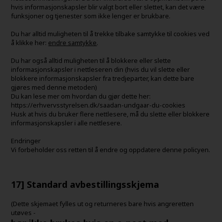
hvis informasjonskapsler blir valgt bort eller slettet, kan det være
funksjoner og tjenester som ikke lenger er brukbare.
Du har alltid muligheten til å trekke tilbake samtykke til cookies ved
å klikke her:
endre samtykke
.
Du har også alltid muligheten til å blokkere eller slette
informasjonskapsler i nettleseren din (hvis du vil slette eller
blokkere informasjonskapsler fra tredjeparter, kan dette bare
gjøres med denne metoden)
Du kan lese mer om hvordan du gjør dette her:
https://erhvervsstyrelsen.dk/saadan-undgaar-du-cookies
Husk at hvis du bruker flere nettlesere, må du slette eller blokkere
informasjonskapsler i alle nettlesere.
Endringer
Vi forbeholder oss retten til å endre og oppdatere denne policyen.
17] Standard avbestillingsskjema
(Dette skjemaet fylles ut og returneres bare hvis angreretten
utøves -