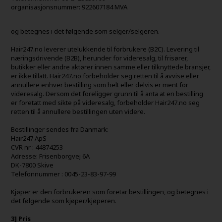
organisasjonsnummer: 922607184 MVA
og betegnes i det følgende som selger/selgeren.
Hair247.no leverer utelukkende til forbrukere (B2C). Levering til
næringsdrivende (B2B), herunder for videresalg, til frisører,
butikker eller andre aktører innen samme eller tilknyttede bransjer,
er ikke tillatt. Hair247.no forbeholder seg retten til å avvise eller
annullere enhver bestilling som helt eller delvis er ment for
videresalg. Dersom det foreligger grunn til å anta at en bestilling
er foretatt med sikte på videresalg, forbeholder Hair247.no seg
retten til å annullere bestillingen uten videre.
Bestillinger sendes fra Danmark:
Hair247 ApS
CVR nr : 44874253
Adresse: Frisenborgvej 6A
DK-7800 Skive
Telefonnummer : 0045-23-83-97-99
Kjøper er den forbrukeren som foretar bestillingen, og betegnes i
det følgende som kjøper/kjøperen.
3] Pris