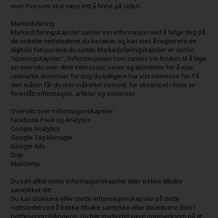
over hva som skal være lett å finne på siden.
Markedsføring
Markedsføringskapsler samler inn informasjon ved å følge deg på
de enkelte nettstedene du besøker, og kan sies å registrere de
digitale fotsporene du setter. Markedsføringskapsler er derfor
"sporingskapsler". Informasjonen som samles inn brukes til å lage
en oversikt over dine interesser, vaner og aktiviteter for å vise
relevante annonser for ting du tidligere har vist interesse for. På
den måten får du mer målrettet innhold, for eksempel i form av
foreslått informasjon, artikler og annonser.
Oversikt over informasjonskapsler:
Facebook Pixel og Analytics
Google Analytics
Google Tag Manager
Google Ads
Drip
Mailchimp
Du kan alltid slette informasjonskapsler eller trekke tilbake
samtykket ditt
Du kan blokkere eller slette informasjonskapsler på dette
nettstedet ved å trekke tilbake samtykke eller deaktivere dem i
nettleserinnstillingene. Du bør imidlertid være oppmerksom på at