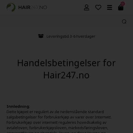
0
Leveringstid 3-6 hverdager
Handelsbetingelser for
Hair247.no
Innledning
:
Dette kjøpet er regulert av de nedenstående standard
salgsbetingelser for forbrukerkjøp av varer over Internett.
Forbrukerkjøp over internett reguleres hovedsakelig av
avtaleloven, forbrukerkjøpsloven, markedsføringsloven,
angrerettloven og ehandels- loven, og disse lovene gir