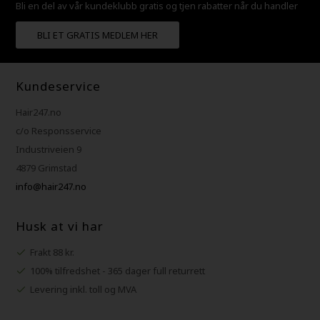
Bli en del av vår kundeklubb gratis og tjen rabatter når du handler
BLI ET GRATIS MEDLEM HER
Kundeservice
Hair247.no
c/o Responsservice
Industriveien 9
4879 Grimstad
info@hair247.no
Husk at vi har
Frakt 88 kr.
100% tilfredshet - 365 dager full returrett
Levering inkl. toll og MVA