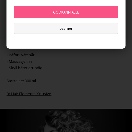
style.
Id Hair Elements Xclusive Moisture Shampoo er vegansk, glutenfri
og inneholder ingen parabener, sulfater og allergifremkallende
parfymer.
Les mer
Hvordan bruke Id Hair Elements Xclusive Moisture
Shampoo
- Påfør i vått hår
- Massasje inn
- Skyll håret grundig
Størrelse: 300 ml
Id Hair Elements Xclusive