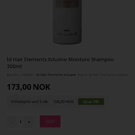
Id Hair Elements Xclusive Moisture Shampoo
300ml
Merker
»
IdHAIR
»
Id Hair Elements Xclusive
Brand:
Id Hair Elements Xclusive
173,00
NOK
Enhetspris ved 3 stk.
158,00
NOK
Spar 9%
-
+