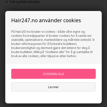
Toll og MVA inkludert
Du tjener
8 Bonuskroner
ved å kjøpe denne varen -
Se
kontoen min
Hair247.no använder cookies
Beskrivelse
Anmeldelser
Produsent
På Hair247.no bruker vi cookies - både våre egne og
cookies fra tredjeparter. Vi bruker cookies for å samle inn
statistikk, optimalisere, markedsføre og målrette innhold. Vi
Joico JoiGel Firm Styling Gel er en gel som gir sterkt hold. Den
bruker informasjonen for å forbedre butikkens
brukervennlighet og dermed gjøre det lettere for deg å
passer for alle hårtyper. Tilfører ekstra fuktighet, hold og glans og
bruke butikken. Klikk på "Godkänn alle" for å gi samtykke til
definerer krøller. Alkoholfri. Behold nivå 8 av 10.
bruk av alle cookies, eller tilpasse etter behov.
Bruk
Påfør en liten mengde på hendene og fordel jevnt gjennom
håndkletørt hår. Lufttørk eller føn håret ditt.
Størrelse: 250ml
Les mer
Joico