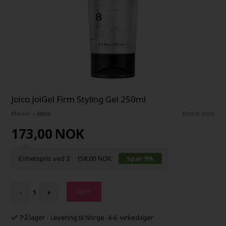
Joico JoiGel Firm Styling Gel 250ml
Merker
»
Joico
Brand:
Joico
173,00
NOK
Enhetspris ved 2
158,00
NOK
Spar 9%
-
+
På lager
- Levering til Norge 4-6 virkedager