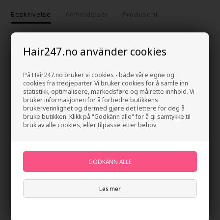
Beskrivelse
Anmeldelser
Produsent
Living Proof Restore Perfecting Spray er en lett og omtenksom
Hair247.no använder cookies
reparasjonsspray.
Living Proof Restore Perfecting Spray egenskaper
På Hair247.no bruker vi cookies - både våre egne og
cookies fra tredjeparter. Vi bruker cookies for å samle inn
Sprayen styrker håret, samtidig som håret blir mykt og filtrert ut.
statistikk, optimalisere, markedsføre og målrette innhold. Vi
Håret får en naturlig glans og lett fylde. Perfecting Spray er UV- og
bruker informasjonen for å forbedre butikkens
varmebeskyttende.
brukervennlighet og dermed gjøre det lettere for deg å
bruke butikken. Klikk på "Godkänn alle" for å gi samtykke til
bruk av alle cookies, eller tilpasse etter behov.
Hvordan bruke Living Proof Restore Perfecting Spray
- Rist beholderen grundig før bruk
Spray på rent, fuktig hår fra rot til spiss - fokuser på filtrerte
områder
- Kjør håret gjennom og stil som vanlig.
Les mer
Innhold: 236 ml
Living Proof