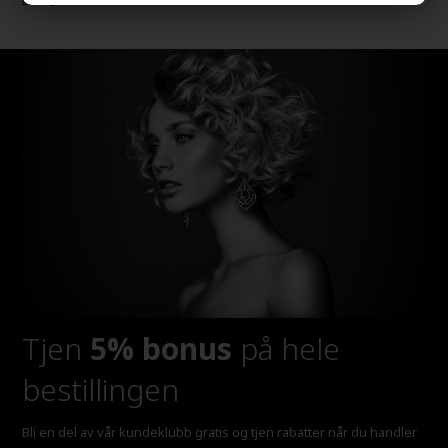
Tjen
5% bonus
på hele
bestillingen
Bli en del av vår kundeklubb gratis og tjen rabatter når du handler