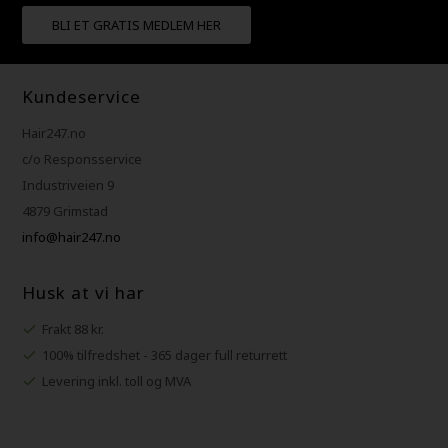
BLI ET GRATIS MEDLEM HER
Kundeservice
Hair247.no
c/o Responsservice
Industriveien 9
4879 Grimstad
info@hair247.no
Husk at vi har
Frakt 88 kr.
100% tilfredshet - 365 dager full returrett
Levering inkl. toll og MVA